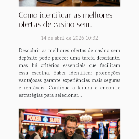
Como identificar as melhores
ofertas de casino sem
depósito?
14 de abril de 2026 10:32
Descobrir as melhores ofertas de casino sem
depósito pode parecer uma tarefa desafiante,
mas há critérios essenciais que facilitam
essa escolha. Saber identificar promoções
vantajosas garante experiências mais seguras
e rentáveis. Continue a leitura e encontre
estratégias para selecionar...