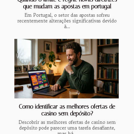
que mudam as apostas em portugal
Em Portugal, o setor das apostas sofreu
recentemente alterações significativas devido
à...
Como identificar as melhores ofertas de
casino sem depósito?
Descobrir as melhores ofertas de casino sem
depósito pode parecer uma tarefa desafiante,
mas há...