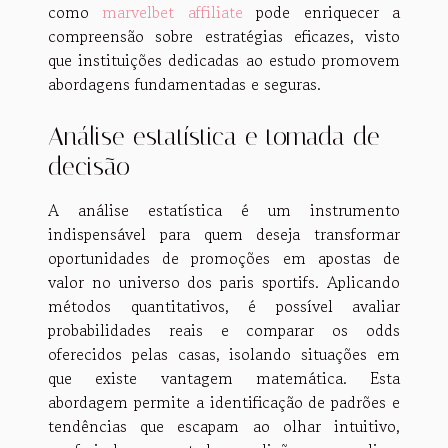
como
marvelbet affiliate
pode enriquecer a
compreensão sobre estratégias eficazes, visto
que instituições dedicadas ao estudo promovem
abordagens fundamentadas e seguras.
Análise estatística e tomada de
decisão
A análise estatística é um instrumento
indispensável para quem deseja transformar
oportunidades de promoções em apostas de
valor no universo dos paris sportifs. Aplicando
métodos quantitativos, é possível avaliar
probabilidades reais e comparar os odds
oferecidos pelas casas, isolando situações em
que existe vantagem matemática. Esta
abordagem permite a identificação de padrões e
tendências que escapam ao olhar intuitivo,