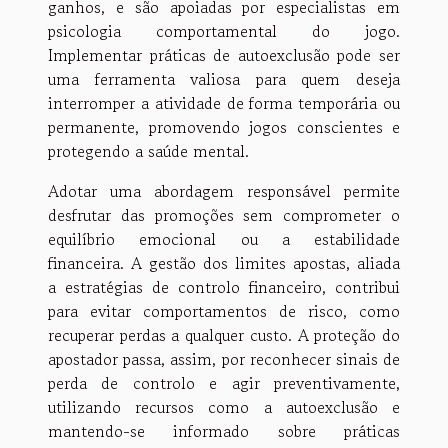
ganhos, e são apoiadas por especialistas em
psicologia comportamental do jogo.
Implementar práticas de autoexclusão pode ser
uma ferramenta valiosa para quem deseja
interromper a atividade de forma temporária ou
permanente, promovendo jogos conscientes e
protegendo a saúde mental.
Adotar uma abordagem responsável permite
desfrutar das promoções sem comprometer o
equilíbrio emocional ou a estabilidade
financeira. A gestão dos limites apostas, aliada
a estratégias de controlo financeiro, contribui
para evitar comportamentos de risco, como
recuperar perdas a qualquer custo. A proteção do
apostador passa, assim, por reconhecer sinais de
perda de controlo e agir preventivamente,
utilizando recursos como a autoexclusão e
mantendo-se informado sobre práticas