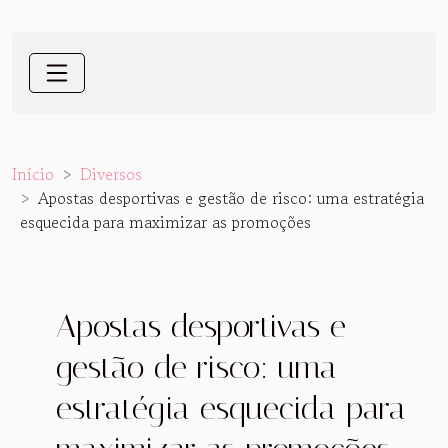
Início
Diversos
Apostas desportivas e gestão de risco: uma estratégia
esquecida para maximizar as promoções
Apostas desportivas e
gestão de risco: uma
estratégia esquecida para