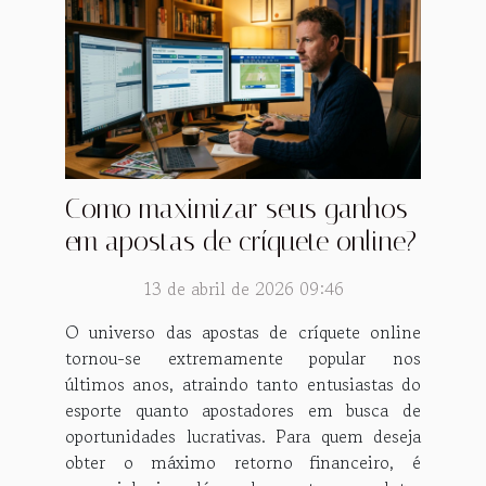
Como maximizar seus ganhos
em apostas de críquete online?
13 de abril de 2026 09:46
O universo das apostas de críquete online
tornou-se extremamente popular nos
últimos anos, atraindo tanto entusiastas do
esporte quanto apostadores em busca de
oportunidades lucrativas. Para quem deseja
obter o máximo retorno financeiro, é