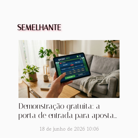
SEMELHANTE
Demonstração gratuita: a
porta de entrada para apostas
seguras?
18 de junho de 2026 10:06