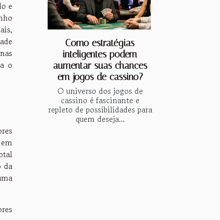
do e
enho
ais,
dade
Como estratégias
enas
inteligentes podem
ta o
aumentar suas chances
em jogos de cassino?
O universo dos jogos de
cassino é fascinante e
repleto de possibilidades para
quem deseja...
ores
e em
otal
o da
 uma
ores