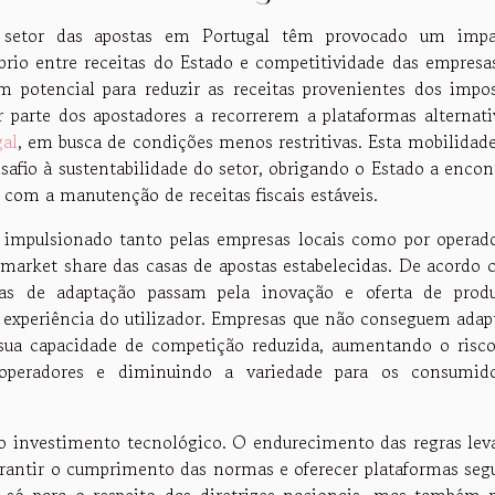
 setor das apostas em Portugal têm provocado um impa
líbrio entre receitas do Estado e competitividade das empresa
em potencial para reduzir as receitas provenientes dos impo
 parte dos apostadores a recorrerem a plataformas alternati
gal
, em busca de condições menos restritivas. Esta mobilidad
esafio à sustentabilidade do setor, obrigando o Estado a encon
o com a manutenção de receitas fiscais estáveis.
impulsionado tanto pelas empresas locais como por operad
 o market share das casas de apostas estabelecidas. De acordo
ias de adaptação passam pela inovação e oferta de prod
 experiência do utilizador. Empresas que não conseguem adap
sua capacidade de competição reduzida, aumentando o risc
peradores e diminuindo a variedade para os consumido
o investimento tecnológico. O endurecimento das regras lev
arantir o cumprimento das normas e oferecer plataformas seg
o só para o respeito das diretrizes nacionais, mas também 