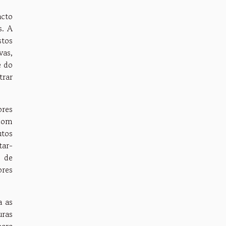
cto
s. A
stos
vas,
e do
trar
ores
 com
utos
tar-
o de
res
a as
uras
para