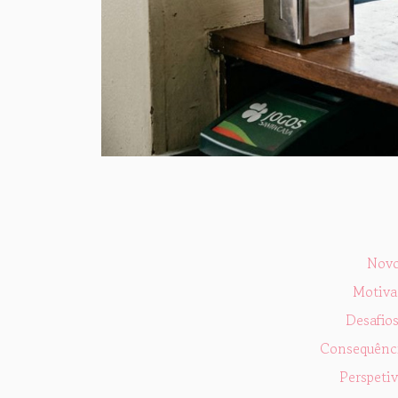
Novo
Motiva
Desafios
Consequênci
Perspetiv