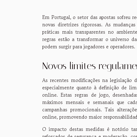
Em Portugal, o setor das apostas sofreu r
novas diretrizes rigorosas. As mudanças 
práticas mais transparentes no ambient
regras estão a transformar o universo d
podem surgir para jogadores e operadores.
Novos limites regulame
As recentes modificações na legislação d
especialmente quanto à definição de lim
online. Estas regras de jogo, desenhada
máximos mensais e semanais que cada 
campanhas promocionais. Tais alteraçõe
online, promovendo maior responsabilidade
O impacto destas medidas é notório tan
reforçados de segurança e moderação, com