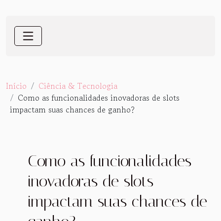
Início
Ciência & Tecnologia
Como as funcionalidades inovadoras de slots
impactam suas chances de ganho?
Como as funcionalidades
inovadoras de slots
impactam suas chances de