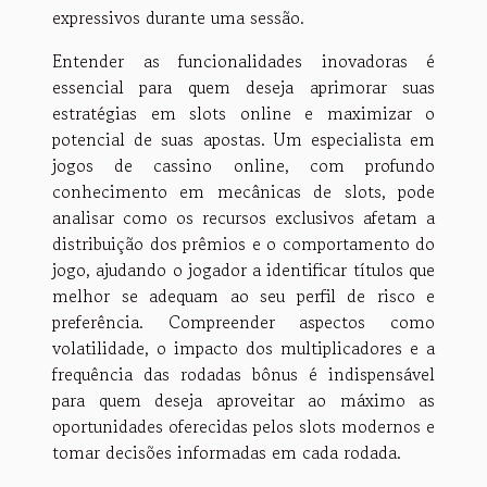
expressivos durante uma sessão.
Entender as funcionalidades inovadoras é
essencial para quem deseja aprimorar suas
estratégias em slots online e maximizar o
potencial de suas apostas. Um especialista em
jogos de cassino online, com profundo
conhecimento em mecânicas de slots, pode
analisar como os recursos exclusivos afetam a
distribuição dos prêmios e o comportamento do
jogo, ajudando o jogador a identificar títulos que
melhor se adequam ao seu perfil de risco e
preferência. Compreender aspectos como
volatilidade, o impacto dos multiplicadores e a
frequência das rodadas bônus é indispensável
para quem deseja aproveitar ao máximo as
oportunidades oferecidas pelos slots modernos e
tomar decisões informadas em cada rodada.