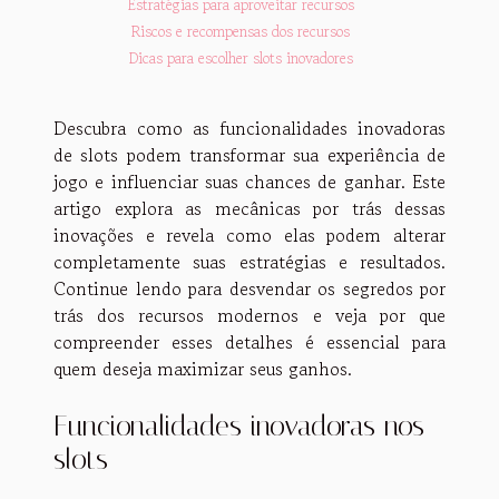
Estratégias para aproveitar recursos
Riscos e recompensas dos recursos
Dicas para escolher slots inovadores
Descubra como as funcionalidades inovadoras
de slots podem transformar sua experiência de
jogo e influenciar suas chances de ganhar. Este
artigo explora as mecânicas por trás dessas
inovações e revela como elas podem alterar
completamente suas estratégias e resultados.
Continue lendo para desvendar os segredos por
trás dos recursos modernos e veja por que
compreender esses detalhes é essencial para
quem deseja maximizar seus ganhos.
Funcionalidades inovadoras nos
slots