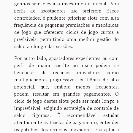
ganhos sem elevar o investimento inicial. Para
perfis de apostadores que preferem riscos
controlados, é prudente priorizar slots com alta
frequência de pequenas premiações e mecânicas
de jogo que oferecem ciclos de jogo curtos e
previsíveis, permitindo uma melhor gestão do
saldo ao longo das sessões.
Por outro lado, apostadores experientes ou com
perfil de maior apetite ao risco podem se
beneficiar de recursos inovadores como
multiplicadores progressivos ou bônus de alto
potencial, que, embora menos frequentes,
podem resultar em grandes pagamentos. O
ciclo de jogo destes slots pode ser mais longo e
imprevisível, exigindo estratégia de controle de
saldo rigorosa. É recomendável estudar
atentamente as tabelas de pagamento, entender
os gatilhos dos recursos inovadores e adaptar a