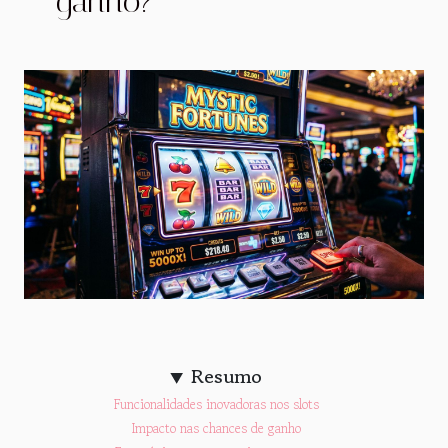
ganho?
Resumo
Funcionalidades inovadoras nos slots
Impacto nas chances de ganho