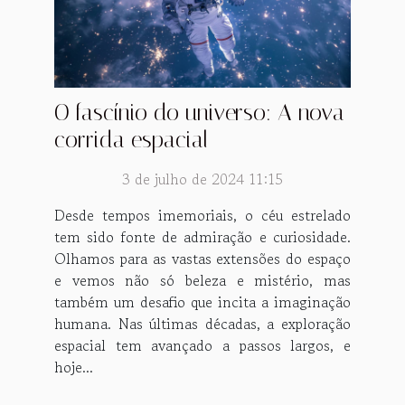
O fascínio do universo: A nova
corrida espacial
3 de julho de 2024 11:15
Desde tempos imemoriais, o céu estrelado
tem sido fonte de admiração e curiosidade.
Olhamos para as vastas extensões do espaço
e vemos não só beleza e mistério, mas
também um desafio que incita a imaginação
humana. Nas últimas décadas, a exploração
espacial tem avançado a passos largos, e
hoje...