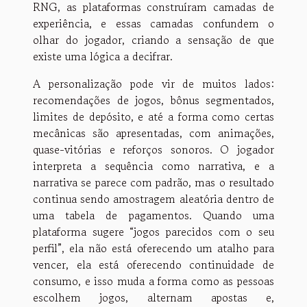
RNG, as plataformas construíram camadas de
experiência, e essas camadas confundem o
olhar do jogador, criando a sensação de que
existe uma lógica a decifrar.
A personalização pode vir de muitos lados:
recomendações de jogos, bônus segmentados,
limites de depósito, e até a forma como certas
mecânicas são apresentadas, com animações,
quase-vitórias e reforços sonoros. O jogador
interpreta a sequência como narrativa, e a
narrativa se parece com padrão, mas o resultado
continua sendo amostragem aleatória dentro de
uma tabela de pagamentos. Quando uma
plataforma sugere “jogos parecidos com o seu
perfil”, ela não está oferecendo um atalho para
vencer, ela está oferecendo continuidade de
consumo, e isso muda a forma como as pessoas
escolhem jogos, alternam apostas e,