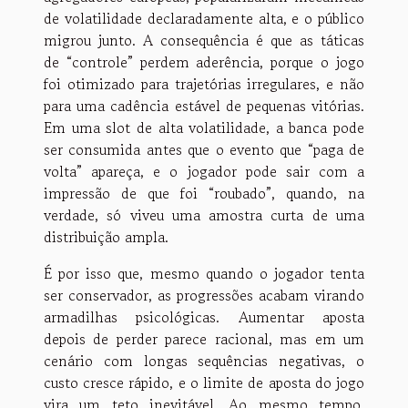
de volatilidade declaradamente alta, e o público
migrou junto. A consequência é que as táticas
de “controle” perdem aderência, porque o jogo
foi otimizado para trajetórias irregulares, e não
para uma cadência estável de pequenas vitórias.
Em uma slot de alta volatilidade, a banca pode
ser consumida antes que o evento que “paga de
volta” apareça, e o jogador pode sair com a
impressão de que foi “roubado”, quando, na
verdade, só viveu uma amostra curta de uma
distribuição ampla.
É por isso que, mesmo quando o jogador tenta
ser conservador, as progressões acabam virando
armadilhas psicológicas. Aumentar aposta
depois de perder parece racional, mas em um
cenário com longas sequências negativas, o
custo cresce rápido, e o limite de aposta do jogo
vira um teto inevitável. Ao mesmo tempo,