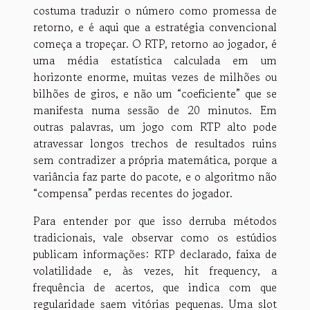
costuma traduzir o número como promessa de
retorno, e é aqui que a estratégia convencional
começa a tropeçar. O RTP, retorno ao jogador, é
uma média estatística calculada em um
horizonte enorme, muitas vezes de milhões ou
bilhões de giros, e não um “coeficiente” que se
manifesta numa sessão de 20 minutos. Em
outras palavras, um jogo com RTP alto pode
atravessar longos trechos de resultados ruins
sem contradizer a própria matemática, porque a
variância faz parte do pacote, e o algoritmo não
“compensa” perdas recentes do jogador.
Para entender por que isso derruba métodos
tradicionais, vale observar como os estúdios
publicam informações: RTP declarado, faixa de
volatilidade e, às vezes, hit frequency, a
frequência de acertos, que indica com que
regularidade saem vitórias pequenas. Uma slot