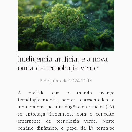
Inteligência artificial e a nova
onda da tecnologia verde
3 de julho de 2024 11:15
À medida que o mundo avança
tecnologicamente, somos apresentados a
uma era em que a inteligência artificial (IA)
se entrelaça firmemente com o conceito
emergente de tecnologia verde. Neste
cenário dinâmico, o papel da IA torna-se