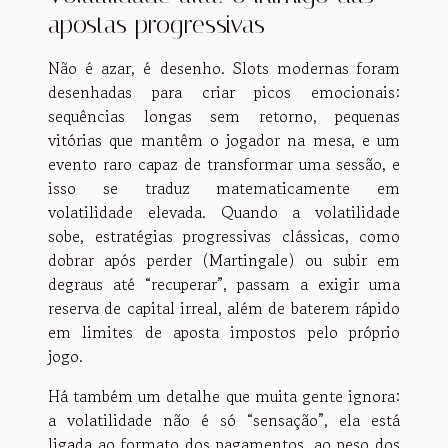
apostas progressivas
Não é azar, é desenho. Slots modernas foram
desenhadas para criar picos emocionais:
sequências longas sem retorno, pequenas
vitórias que mantêm o jogador na mesa, e um
evento raro capaz de transformar uma sessão, e
isso se traduz matematicamente em
volatilidade elevada. Quando a volatilidade
sobe, estratégias progressivas clássicas, como
dobrar após perder (Martingale) ou subir em
degraus até “recuperar”, passam a exigir uma
reserva de capital irreal, além de baterem rápido
em limites de aposta impostos pelo próprio
jogo.
Há também um detalhe que muita gente ignora:
a volatilidade não é só “sensação”, ela está
ligada ao formato dos pagamentos, ao peso dos