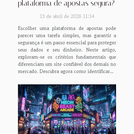
plataforma de apostas segura?
13 de abril de 2026 11:14
Escolher uma plataforma de apostas pode
parecer uma tarefa simples, mas garantir a
segurança é um passo essencial para proteger
seus dados e seu dinheiro. Neste artigo,
exploram-se os critérios fundamentais que
diferenciam um site confiável dos demais no
mercado. Descubra agora como identificar...