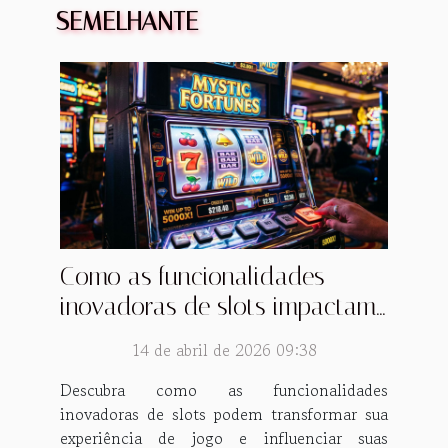
SEMELHANTE
Como as funcionalidades
inovadoras de slots impactam
suas chances de ganho?
14 de abril de 2026 09:38
Descubra como as funcionalidades
inovadoras de slots podem transformar sua
experiência de jogo e influenciar suas