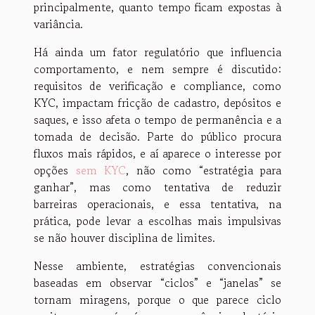
principalmente, quanto tempo ficam expostas à
variância.
Há ainda um fator regulatório que influencia
comportamento, e nem sempre é discutido:
requisitos de verificação e compliance, como
KYC, impactam fricção de cadastro, depósitos e
saques, e isso afeta o tempo de permanência e a
tomada de decisão. Parte do público procura
fluxos mais rápidos, e aí aparece o interesse por
opções
sem KYC
, não como “estratégia para
ganhar”, mas como tentativa de reduzir
barreiras operacionais, e essa tentativa, na
prática, pode levar a escolhas mais impulsivas
se não houver disciplina de limites.
Nesse ambiente, estratégias convencionais
baseadas em observar “ciclos” e “janelas” se
tornam miragens, porque o que parece ciclo