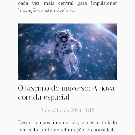
cada vez mais central para impulsionar
inovações sustentáveis e...
O fascínio do universo: A nova
corrida espacial
3 de julho de 2024 11:15
Desde tempos imemoriais, o céu estrelado
tem sido fonte de admiração e curiosidade.