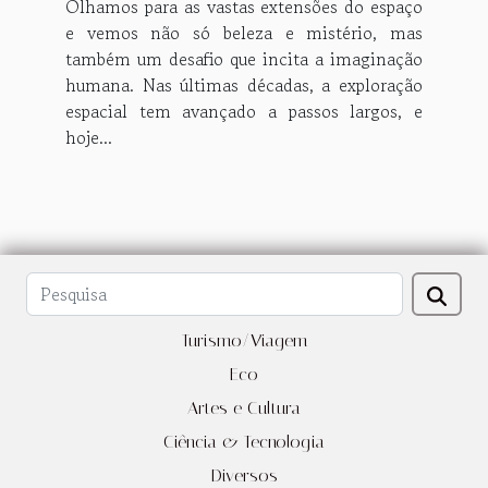
Olhamos para as vastas extensões do espaço
e vemos não só beleza e mistério, mas
também um desafio que incita a imaginação
humana. Nas últimas décadas, a exploração
espacial tem avançado a passos largos, e
hoje...
Turismo/Viagem
Eco
Artes e Cultura
Ciência & Tecnologia
Diversos