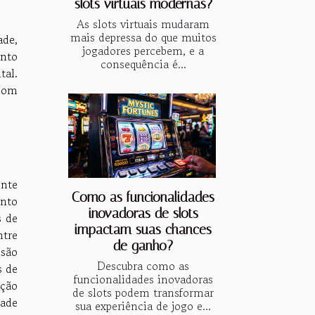
slots virtuais modernas?
As slots virtuais mudaram
mais depressa do que muitos
ade,
jogadores percebem, e a
anto
consequência é...
tal.
 com
ente
Como as funcionalidades
nto
inovadoras de slots
s de
impactam suas chances
ntre
de ganho?
 são
Descubra como as
s de
funcionalidades inovadoras
ação
de slots podem transformar
dade
sua experiência de jogo e...