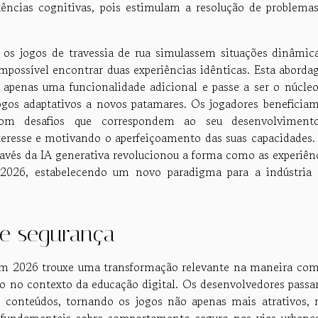
cias cognitivas, pois estimulam a resolução de problema
 os jogos de travessia de rua simulassem situações dinâmic
mpossível encontrar duas experiências idênticas. Esta abord
r apenas uma funcionalidade adicional e passe a ser o núcle
ogos adaptativos a novos patamares. Os jogadores beneficia
com desafios que correspondem ao seu desenvolviment
teresse e motivando o aperfeiçoamento das suas capacidades
través da IA generativa revolucionou a forma como as experiên
 2026, estabelecendo um novo paradigma para a indústria
e segurança
a em 2026 trouxe uma transformação relevante na maneira co
do no contexto da educação digital. Os desenvolvedores pass
s conteúdos, tornando os jogos não apenas mais atrativos,
 fundamentais sobre comportamento seguro nas vias urbana