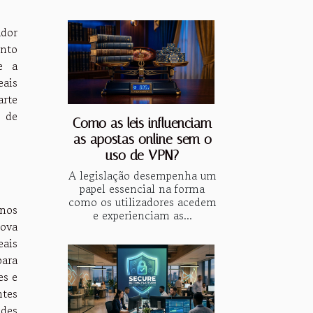
ador
ento
ce a
eais
arte
l de
Como as leis influenciam
as apostas online sem o
uso de VPN?
A legislação desempenha um
papel essencial na forma
como os utilizadores acedem
anos
e experienciam as...
nova
eais
para
es e
ntes
ades