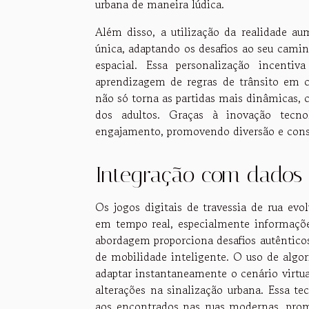
urbana de maneira lúdica.
Além disso, a utilização da realidade a
única, adaptando os desafios ao seu cami
espacial. Essa personalização incenti
aprendizagem de regras de trânsito em ce
não só torna as partidas mais dinâmicas, 
dos adultos. Graças à inovação tecnol
engajamento, promovendo diversão e cons
Integração com dados
Os jogos digitais de travessia de rua ev
em tempo real, especialmente informações
abordagem proporciona desafios autênticos
de mobilidade inteligente. O uso de algo
adaptar instantaneamente o cenário virtu
alterações na sinalização urbana. Essa t
aos encontrados nas ruas modernas, prom