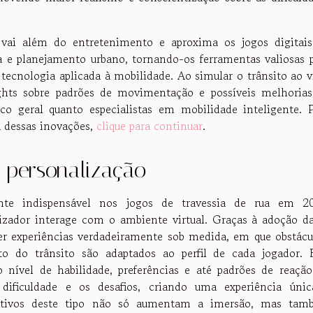
 vai além do entretenimento e aproxima os jogos digitai
ça e planejamento urbano, tornando-os ferramentas valiosas 
 tecnologia aplicada à mobilidade. Ao simular o trânsito ao v
ights sobre padrões de movimentação e possíveis melhoria
lico geral quanto especialistas em mobilidade inteligente. 
a dessas inovações,
clique para continuar
.
 personalização
ente indispensável nos jogos de travessia de rua em 20
zador interage com o ambiente virtual. Graças à adoção d
cer experiências verdadeiramente sob medida, em que obstácu
 do trânsito são adaptados ao perfil de cada jogador. 
nível de habilidade, preferências e até padrões de reaçã
dificuldade e os desafios, criando uma experiência úni
tativos deste tipo não só aumentam a imersão, mas tam