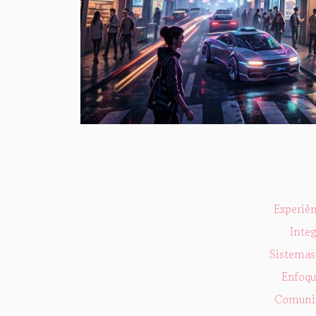
Experiê
Inte
Sistemas
Enfoqu
Comunid