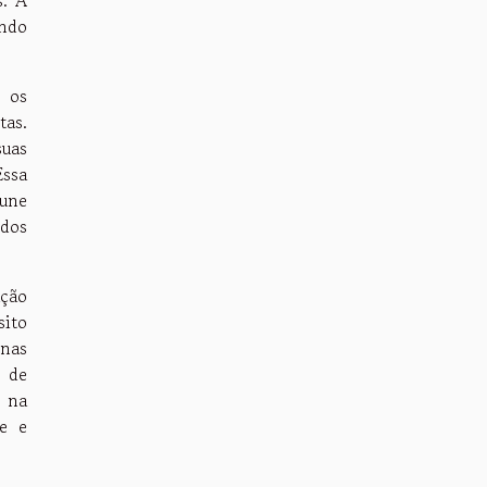
ando
e os
tas.
suas
Essa
 une
 dos
ação
sito
enas
s de
e na
te e