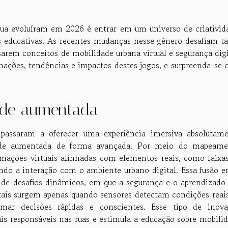
rua evoluíram em 2026 é entrar em um universo de criativid
s educativas. As recentes mudanças nesse gênero desafiam t
arem conceitos de mobilidade urbana virtual e segurança digi
mações, tendências e impactos destes jogos, e surpreenda-se
dade aumentada
passaram a oferecer uma experiência imersiva absolutam
dade aumentada de forma avançada. Por meio do mapeame
ormações virtuais alinhadas com elementos reais, como faixa
endo a interação com o ambiente urbano digital. Essa fusão e
o de desafios dinâmicos, em que a segurança e o aprendizado
tais surgem apenas quando sensores detectam condições reai
omar decisões rápidas e conscientes. Esse tipo de inov
 responsáveis nas ruas e estimula a educação sobre mobili