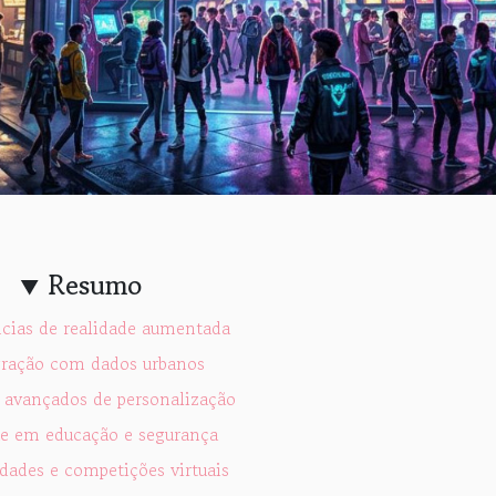
Resumo
ncias de realidade aumentada
gração com dados urbanos
 avançados de personalização
e em educação e segurança
ades e competições virtuais