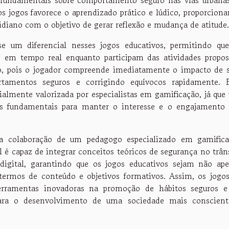
s jogos favorece o aprendizado prático e lúdico, proporcion
idiano com o objetivo de gerar reflexão e mudança de atitude.
e um diferencial nesses jogos educativos, permitindo qu
s em tempo real enquanto participam das atividades propos
ado, pois o jogador compreende imediatamente o impacto de 
rtamentos seguros e corrigindo equívocos rapidamente. 
ialmente valorizada por especialistas em gamificação, já que
tos fundamentais para manter o interesse e o engajamento
 a colaboração de um pedagogo especializado em gamific
l é capaz de integrar conceitos teóricos de segurança no trân
digital, garantindo que os jogos educativos sejam não ap
ermos de conteúdo e objetivos formativos. Assim, os jogo
erramentas inovadoras na promoção de hábitos seguros 
para o desenvolvimento de uma sociedade mais conscien