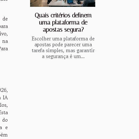
Quais critérios definem
s de
uma plataforma de
para
apostas segura?
ivo,
Escolher uma plataforma de
s na
apostas pode parecer uma
Para
tarefa simples, mas garantir
a segurança é um...
26,
a IA
los,
Esta
o do
ca e
bém