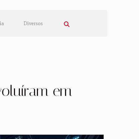
ia
Diversos
voluíram em