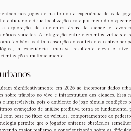
umentada nos jogos de rua tornou a experiência de cada jog
nho cotidiano e à sua localização exata por meio do mapeam
va a exploração de diferentes áreas da cidade e favore
nários variados. A integração entre elementos virtuais e r
como também facilita a absorção do conteúdo educativo por p
ógica, a experiência imersiva resultante eleva o níve
cientização simultaneamente.
 urbanos
oluíram significativamente em 2026 ao incorporar dados urb
 sobre trânsito ao vivo e infraestrutura das cidades. Essa 
 e imprevisíveis, pois o ambiente do jogo simula condições r
ritmos avançados de análise preditiva torna-se fundamental 
al com base no fluxo de veículos, comportamentos de pedestr
ecnologia permite que o jogador enfrente obstáculos semelha
ovendo maior realismo e conscientização sobre as dificuld