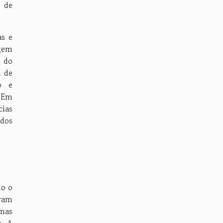
s de
as e
agem
o do
m de
o e
. Em
cias
 dos
mo o
aram
 mas
s. A